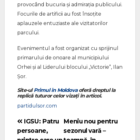
provocând bucuria și admirația publicului.
Focurile de artificii au fost însoțite
aplauzele entuziaste ale vizitatorilor
parcului.
Evenimentul a fost organizat cu sprijinul
primarului de onoare al municipiului
Orhei și al Liderului blocului „Victorie”, Ilan
Șor.
Site-ul
Primul in Moldova
oferă dreptul la
replică tuturor celor vizați în articol.
partidulsor.com
IGSU: Patru
Meniu nou pentru
Navigare
persoane,
sezonul vară –
în
printre care un
toamnă, în