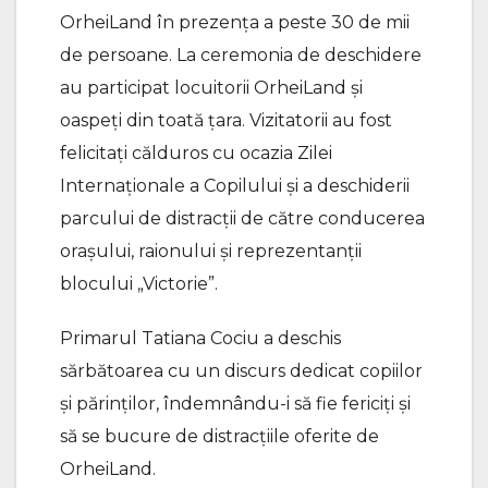
OrheiLand în prezența a peste 30 de mii
de persoane. La ceremonia de deschidere
au participat locuitorii OrheiLand și
oaspeți din toată țara. Vizitatorii au fost
felicitați călduros cu ocazia Zilei
Internaționale a Copilului și a deschiderii
parcului de distracții de către conducerea
orașului, raionului și reprezentanții
blocului „Victorie”.
Primarul Tatiana Cociu a deschis
sărbătoarea cu un discurs dedicat copiilor
și părinților, îndemnându-i să fie fericiți și
să se bucure de distracțiile oferite de
OrheiLand.