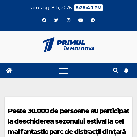
Skip
sâm. aug. 8th, 2026
8:26:40 PM
to
content
Peste 30.000 de persoane au participat
la deschiderea sezonului estival la cel
mai fantastic parc de distracții din țară