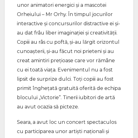
unor animatori energici și a mascotei
Orheiului – Mr Orhy. În timpul jocurilor
interactive și concursurilor distractive ei și-
au dat frâu liber imaginației și creativității.
Copiii au râs cu poftă, și-au lărgit orizontul
cunoașterii, și-au făcut noi prieteni și au
creat amintiri prețioase care vor rămâne
cu ei toată viața. Evenimentul nu a fost
lipsit de surprize dulci. Toți copiii au fost
primit înghețată gratuită oferită de echipa
blocului „Victorie”. Tinerii iubitori de artă
au avut ocazia să picteze.
Seara, a avut loc un concert spectaculos
cu participarea unor artiști naționali și