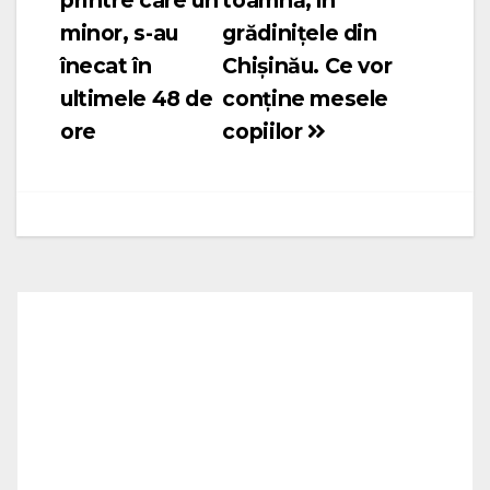
articole
minor, s-au
grădinițele din
înecat în
Chișinău. Ce vor
ultimele 48 de
conține mesele
ore
copiilor