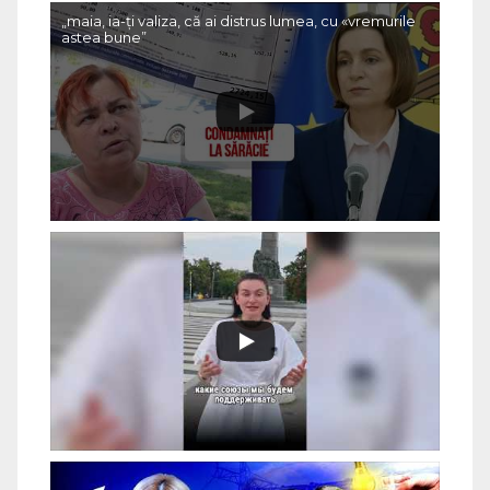
„maia, ia-ți valiza, că ai distrus lumea, cu «vremurile
astea bune”