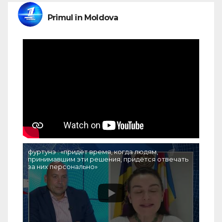
Primul în Moldova
фуртунэ : «придёт время, когда людям,
принимавшим эти решения, придётся отвечать
за них персонально»