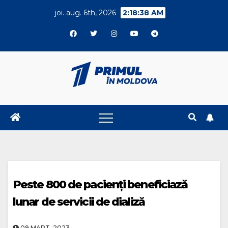
Skip
joi. aug. 6th, 2026
2:18:38 AM
to
content
Peste 800 de pacienți beneficiază
lunar de servicii de dializă
09.MART..2023