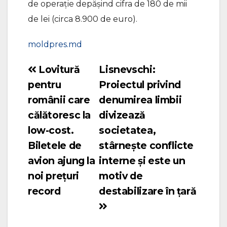
de operaţie depășind cifra de 180 de mii
de lei (circa 8.900 de euro).
moldpres.md
Lovitură
Lisnevschi:
Navigare
pentru
Proiectul privind
în
românii care
denumirea limbii
articole
călătoresc la
divizează
low-cost.
societatea,
Biletele de
stârnește conflicte
avion ajung la
interne și este un
noi prețuri
motiv de
record
destabilizare în țară