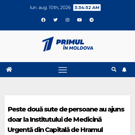
Skip
lun. aug. 10th, 2026
3:34:52 AM
to
content
Peste douǎ sute de persoane au ajuns
doar la Institutului de Medicină
Urgentă din Capitalǎ de Hramul