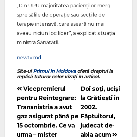
„Din UPU majoritatea pacienților merg
spre sălile de operație sau secțiile de
terapie intensivă, care aseară nu mai
aveau niciun loc liber”, a explicat situația
ministra Sǎnǎtǎții.
newtv.md
Site-ul
Primul in Moldova
oferă dreptul la
replică tuturor celor vizați în articol.
Vicepremierul
Doi soți, uciși
Navigare
pentru Reintegrare:
la Grătiești în
în
Transnistria a avut
2002.
articole
gaz asigurat până pe
Făptuitorul,
15 octombrie. Ce va
judecat de-
urma – mister
abia acum