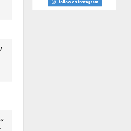
follow on instagram
i
nu
e