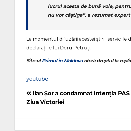
lucrul acesta de bună voie, pentru 
nu vor câștiga”, a rezumat expert
La momentul difuzării acestei știri, servicii
declarațiile lui Doru Petruți.
Site-ul
Primul in Moldova
oferă dreptul la replic
youtube
Ilan Șor a condamnat intenția PAS 
Navigare
Ziua Victoriei
în
articole