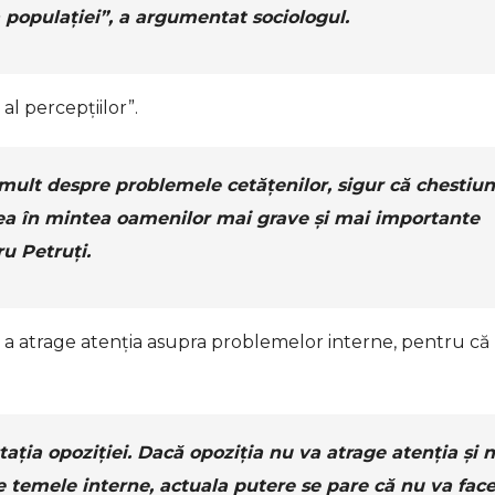
 populației”, a argumentat sociologul.
al percepțiilor”.
mult despre problemele cetățenilor, sigur că chestiun
ărea în mintea oamenilor mai grave și mai importante
u Petruți.
de a atrage atenția asupra problemelor interne, pentru că
tația opoziției. Dacă opoziția nu va atrage atenția și 
temele interne, actuala putere se pare că nu va fac