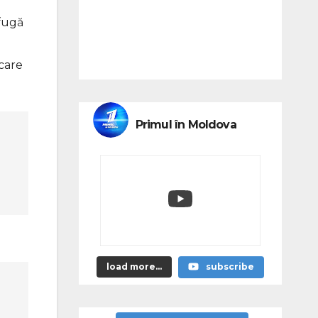
 fugă
care
Primul în Moldova
load more...
subscribe