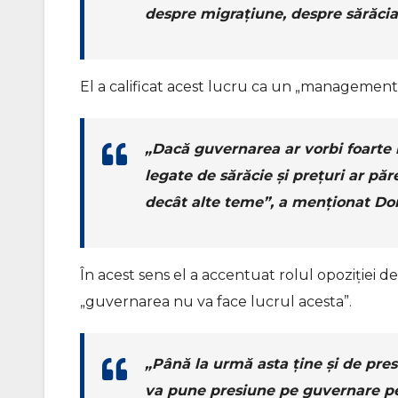
despre migrațiune, despre sărăcia
El a calificat acest lucru ca un „management 
„Dacă guvernarea ar vorbi foarte 
legate de sărăcie și prețuri ar p
decât alte teme”, a menționat Dor
În acest sens el a accentuat rolul opoziției 
„guvernarea nu va face lucrul acesta”.
„Până la urmă asta ține și de pres
va pune presiune pe guvernare pe 