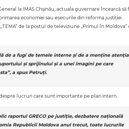
r General la IMAS Chșinău, actuala guvernare încearcă să
imarea economiei sau eșecurile din reforma justiției.
 „TEMA” de la postul de televiziune „Primul în Moldova” 
lă de a fugi de temele interne și de a menține atenția
uportului și sprijinului și a unei imagini pe care
sta”, a spus Petruți.
c despre lucruri care sunt importante pe plan intern.
lic raportul GRECO pe justiție, dezbatere națională
mia Republicii Moldova anul trecut, toate lucrurile