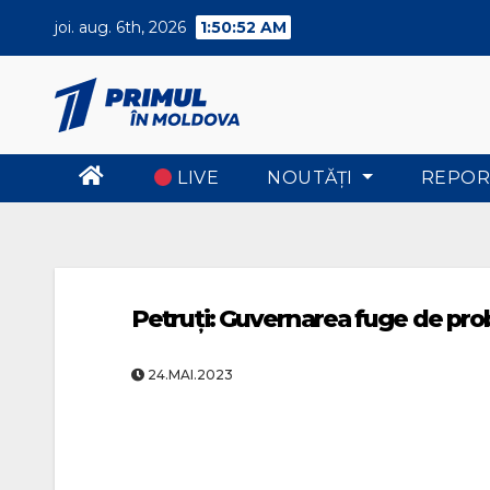
Skip
joi. aug. 6th, 2026
1:50:52 AM
to
content
LIVE
NOUTĂŢI
REPOR
Petruți: Guvernarea fuge de prob
24.MAI.2023