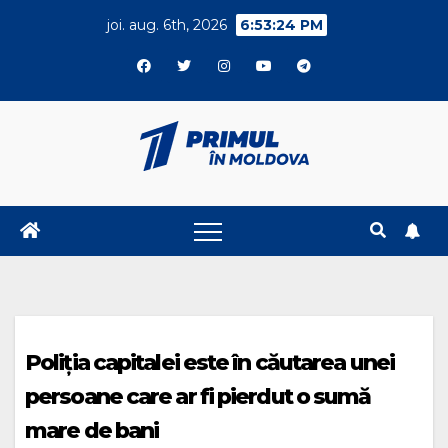
Skip
joi. aug. 6th, 2026
6:53:24 PM
to
content
Poliția capitalei este în căutarea unei
persoane care ar fi pierdut o sumă
mare de bani