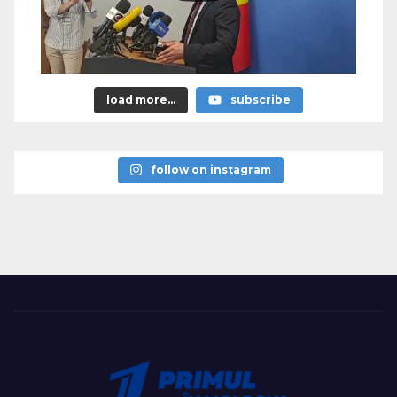
load more...
subscribe
follow on instagram