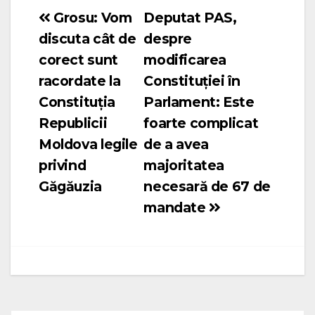
Grosu: Vom
Deputat PAS,
Navigare
discuta cât de
despre
în
corect sunt
modificarea
articole
racordate la
Constituției în
Constituția
Parlament: Este
Republicii
foarte complicat
Moldova legile
de a avea
privind
majoritatea
Găgăuzia
necesară de 67 de
mandate