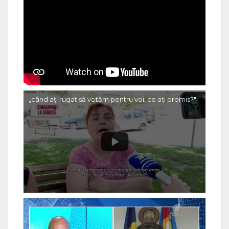
„când ați rugat să votăm pentru voi, ce ați promis?"