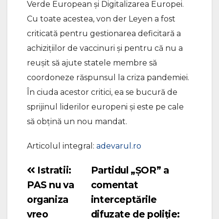
Verde European și Digitalizarea Europei.
Cu toate acestea, von der Leyen a fost
criticată pentru gestionarea deficitară a
achizițiilor de vaccinuri și pentru că nu a
reușit să ajute statele membre să
coordoneze răspunsul la criza pandemiei.
În ciuda acestor critici, ea se bucură de
sprijinul liderilor europeni și este pe cale
să obțină un nou mandat.
Articolul integral:
adevarul.ro
Istratii:
Partidul „ȘOR” a
Navigare
PAS nu va
comentat
în
organiza
interceptările
articole
vreo
difuzate de poliție: