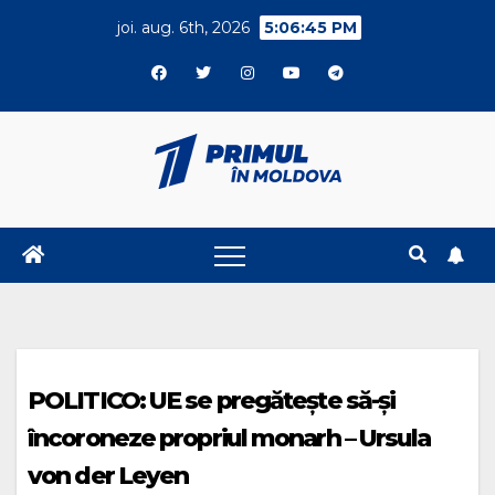
Skip
joi. aug. 6th, 2026
5:06:45 PM
to
content
POLITICO: UE se pregătește să-și
încoroneze propriul monarh – Ursula
von der Leyen