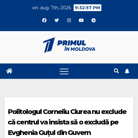
Skip
vin. aug. 7th, 2026
9:32:57 PM
to
content
Politologul Corneliu Ciurea nu exclude
că centrul va insista să o excludă pe
Evghenia Guțul din Guvern