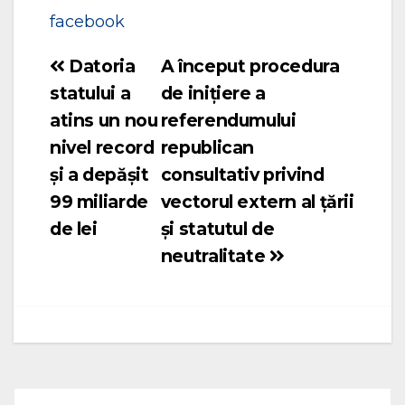
facebook
Datoria
A început procedura
Navigare
statului a
de inițiere a
în
atins un nou
referendumului
articole
nivel record
republican
și a depășit
consultativ privind
99 miliarde
vectorul extern al țării
de lei
și statutul de
neutralitate