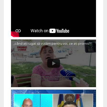
„când ați rugat să votăm pentru voi, ce ați promis?"