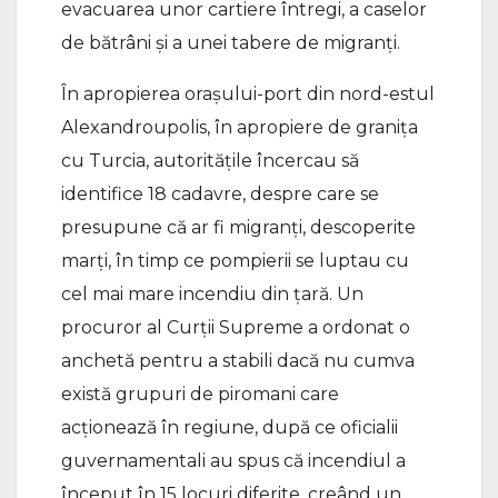
evacuarea unor cartiere întregi, a caselor
de bătrâni și a unei tabere de migranți.
În apropierea orașului-port din nord-estul
Alexandroupolis, în apropiere de granița
cu Turcia, autoritățile încercau să
identifice 18 cadavre, despre care se
presupune că ar fi migranți, descoperite
marți, în timp ce pompierii se luptau cu
cel mai mare incendiu din țară. Un
procuror al Curții Supreme a ordonat o
anchetă pentru a stabili dacă nu cumva
există grupuri de piromani care
acţionează în regiune, după ce oficialii
guvernamentali au spus că incendiul a
început în 15 locuri diferite, creând un