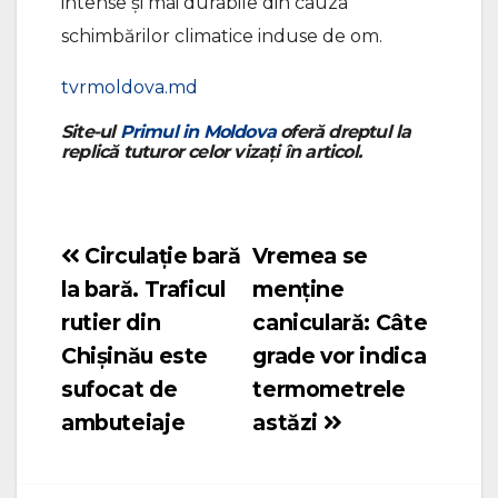
intense și mai durabile din cauza
schimbărilor climatice induse de om.
tvrmoldova.md
Site-ul
Primul in Moldova
oferă dreptul la
replică tuturor celor vizați în articol.
Circulație bară
Vremea se
Navigare
la bară. Traficul
menține
în
rutier din
caniculară: Câte
articole
Chișinău este
grade vor indica
sufocat de
termometrele
ambuteiaje
astăzi