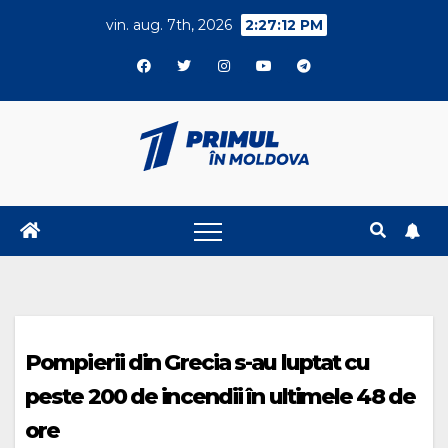
Skip
vin. aug. 7th, 2026
2:27:12 PM
to
content
Pompierii din Grecia s-au luptat cu
peste 200 de incendii în ultimele 48 de
ore