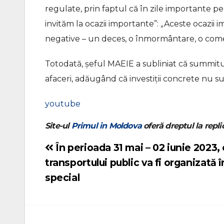
regulate, prin faptul că în zile importante pen
invităm la ocazii importante”: „Aceste ocazii i
negative – un deces, o înmormântare, o com
Totodată, șeful MAEIE a subliniat că summitul
afaceri, adăugând că investiții concrete nu s
youtube
Site-ul
Primul in Moldova
oferă dreptul la replic
În perioada 31 mai – 02 iunie 2023, 
Navigare
transportului public va fi organizată 
în
special
articole