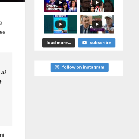
astea bune”
ă
nea
load more...
subscribe
follow on instagram
 ai
t
ni