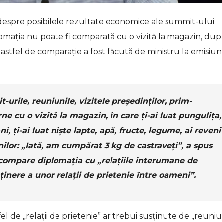
despre posibilele rezultate economice ale summit-ului
lomaţia nu poate fi comparată cu o vizită la magazin, dup
 O astfel de comparație a fost făcută de ministru la emisiu
urile, reuniunile, vizitele președinților, prim-
ne cu o vizită la magazin, în care ți-ai luat pungulița,
i, ți-ai luat niște lapte, apă, fructe, legume, ai reveni
tenilor: „Iată, am cumpărat 3 kg de castraveți”, a spus
 compare diplomația cu „relațiile interumane de
ținere a unor relații de prietenie între oameni”.
el de „relații de prietenie” ar trebui susținute de „reuniu