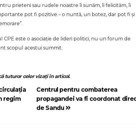
tru prieteni sau rudele noastre îi sunăm, îi felicităm, îi
mportante pot fi pozitive – o nuntă, un botez, dar pot fi și
emorare”.
 CPE este o asociație de lideri politici, nu un forum de
unt scopul acestui summit.
ă tuturor celor vizați în articol.
circulația
Centrul pentru combaterea
în regim
propagandei va fi coordonat dire
de Sandu