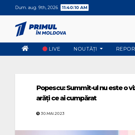
Skip
Dum. aug. 9th, 2026
11:40:11 AM
to
content
LIVE
NOUTĂŢI
REPOR
Popescu: Summit-ul nu este o viz
arăți ce ai cumpărat
30.MAI.2023