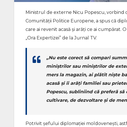
Ministrul de externe Nicu Popescu, vorbind 
Comunităţii Politice Europene, a spus că dip
care ai revenit acasă și arăți ce ai cumpărat.
„Ora Expertizei” de la Jurnal TV.
„Nu este corect să compari summit-
miniștrilor sau miniștrilor de exter
mers la magazin, ai plătit niște ban
acasă și îi arăți familiei sau prie
Popescu, subliniind că preferă să
cultivare, de dezvoltare și de men
Potrivit șefului diplomației moldovenești, astf