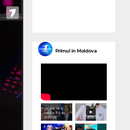
Primul în Moldova
„maia, ia-ți
valiza, că ai
distrus
lumea, cu
«vremurile