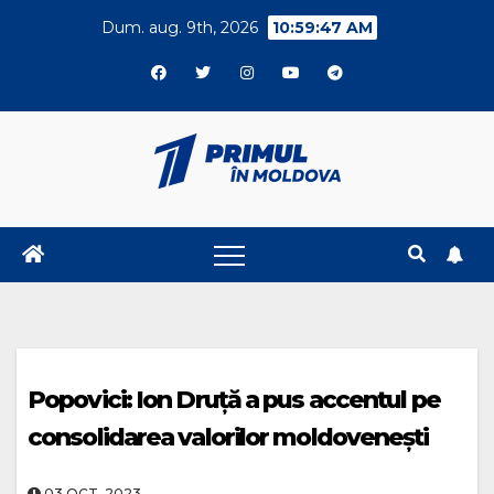
Skip
Dum. aug. 9th, 2026
10:59:47 AM
to
content
Popovici: Ion Druță a pus accentul pe
consolidarea valorilor moldovenești
03.OCT..2023