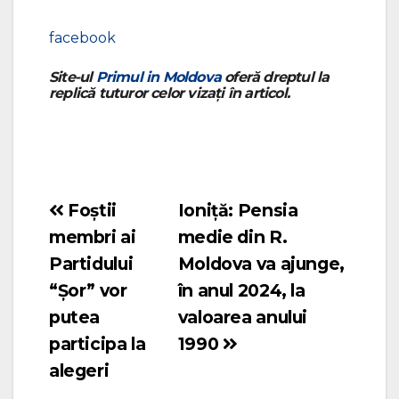
facebook
Site-ul
Primul in Moldova
oferă dreptul la
replică tuturor celor vizați în articol.
Foștii
Ioniță: Pensia
Navigare
membri ai
medie din R.
în
Partidului
Moldova va ajunge,
articole
“Șor” vor
în anul 2024, la
putea
valoarea anului
participa la
1990
alegeri