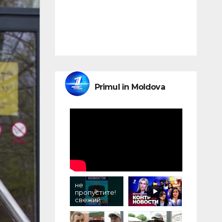
Primul în Moldova
не
пропустите!
свежий
выпуск
«контрновос