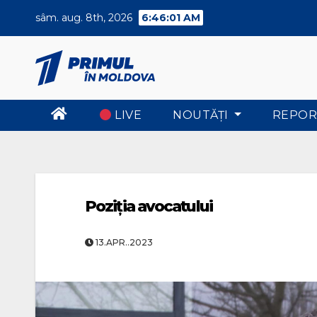
Skip
sâm. aug. 8th, 2026
6:46:02 AM
to
content
LIVE
NOUTĂŢI
REPOR
Poziția avocatului
13.APR..2023