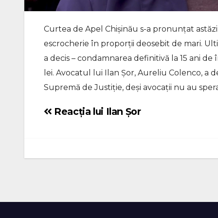
Curtea de Apel Chișinău s-a pronunțat astăzi 
escrocherie în proporții deosebit de mari. Ult
a decis – condamnarea definitivă la 15 ani de î
lei. Avocatul lui Ilan Șor, Aureliu Colenco, a 
Supremă de Justiție, deși avocații nu au spera
Reacția lui Ilan Șor
Navigare
în
articole