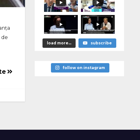
тей» уже
сегодня, в
10:00
tanța
e de
load more...
subscribe
follow on instagram
ate