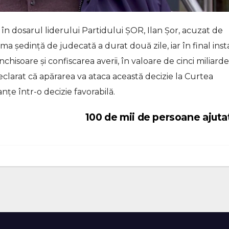
în dosarul liderului Partidului ȘOR, Ilan Șor, acuzat de
ima ședință de judecată a durat două zile, iar în final ins
nchisoare și confiscarea averii, în valoare de cinci miliard
declarat că apărarea va ataca această decizie la Curtea
nțe într-o decizie favorabilă.
100 de mii de persoane ajut