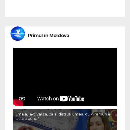
Primul în Moldova
„maia, ia-ți valiza, că ai distrus lumea, cu «vremurile
astea bune”