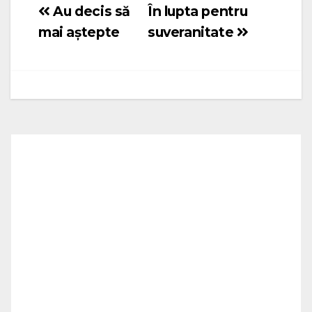
Au decis să
În lupta pentru
Navigare
mai aștepte
suveranitate
în
articole