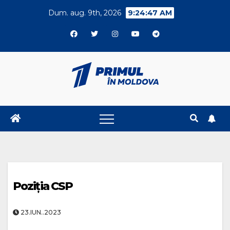
Skip
Dum. aug. 9th, 2026
9:24:47 AM
to
content
Poziția CSP
23.IUN..2023