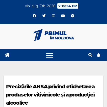
Skip
vin. aug. 7th, 2026
7:15:24 PM
to
content
Precizările ANSA privind etichetarea
produselor vitivinicole și a producției
alcoolice