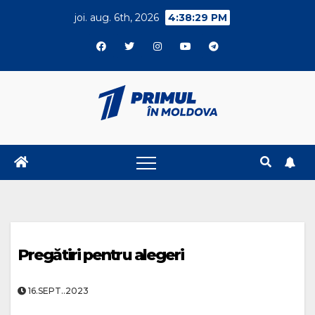
Skip
joi. aug. 6th, 2026
4:38:29 PM
to
content
Pregătiri pentru alegeri
16.SEPT..2023