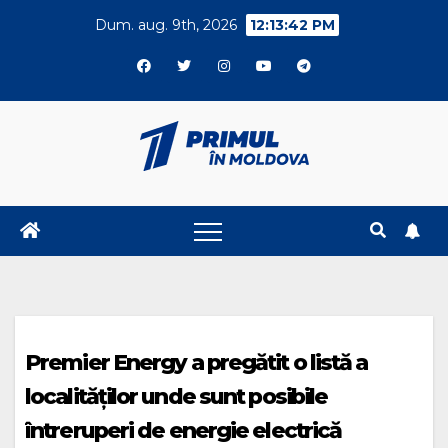
Skip
Dum. aug. 9th, 2026
12:13:42 PM
to
content
Premier Energy a pregătit o listă a
localităților unde sunt posibile
întreruperi de energie electrică