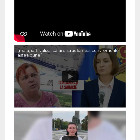
„maia, ia-ți valiza, că ai distrus lumea, cu «vremurile
astea bune”