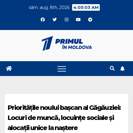
Skip
sâm. aug. 8th, 2026
4:05:04 AM
to
content
Prioritățile noului bașcan al Găgăuziei:
Locuri de muncă, locuințe sociale și
alocații unice la naștere