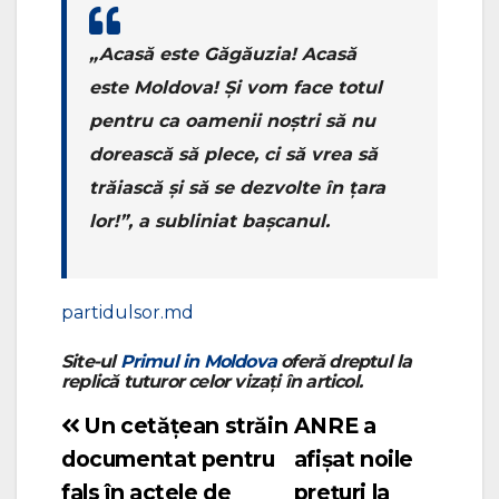
„Acasă este Găgăuzia! Acasă
este Moldova! Și vom face totul
pentru ca oamenii noștri să nu
dorească să plece, ci să vrea să
trăiască și să se dezvolte în țara
lor!”, a subliniat bașcanul.
partidulsor.md
Site-ul
Primul in Moldova
oferă dreptul la
replică tuturor celor vizați în articol.
Un cetățean străin
ANRE a
Navigare
documentat pentru
afișat noile
în
fals în actele de
prețuri la