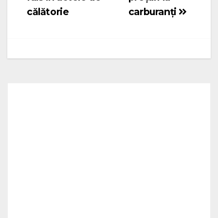
articole
călătorie
carburanți