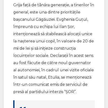
Grija față de tânăra generație, a tinerilor în
general, este una dintre prioritățile
bașcanului Găgăuziei. Evghenia Guțul,
împreună cu echipa lui Ilan Șor,
intenționează să stabilească alocații unice
la nașterea unui copil, în valoare de 20 de
mii de lei și să inițieze construcția
locuințelor sociale. Declarații în acest sens
au fost făcute de către noul guvernator
al autonomiei, în cadrul unei vizite oficiale
în satul său natal, Etulia, se menționează
într-un comunicat emis de serviciul de
presă al partidului interzis “ȘOR”.