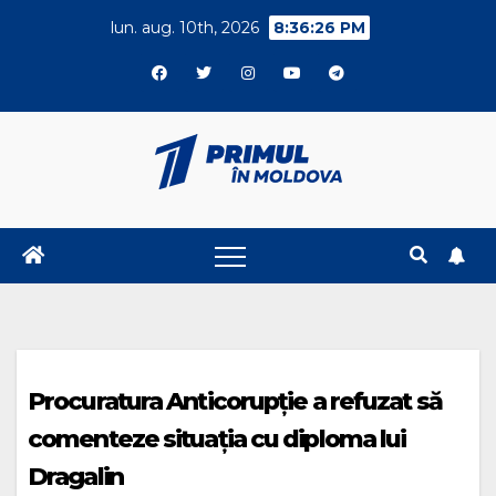
Skip
lun. aug. 10th, 2026
8:36:26 PM
to
content
Procuratura Anticorupție a refuzat să
comenteze situația cu diploma lui
Dragalin