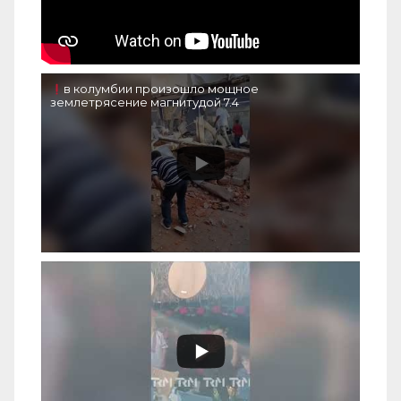
в колумбии произошло мощное
землетрясение магнитудой 7.4