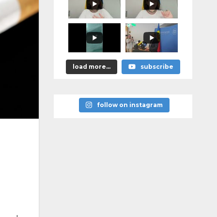
promis?"
load more...
subscribe
follow on instagram