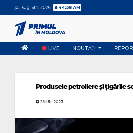
Skip
joi. aug. 6th, 2026
8:44:59 AM
to
content
LIVE
NOUTĂŢI
REPOR
Produsele petroliere și țigările 
26.IUN..2023