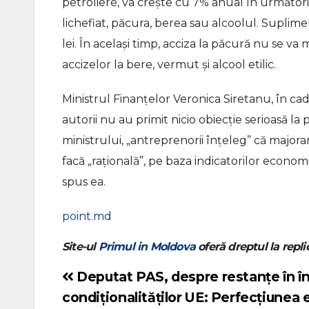
petroliere, va crește cu 7% anual în următori
lichefiat, păcura, berea sau alcoolul. Suplim
lei. În același timp, acciza la păcură nu se 
accizelor la bere, vermut și alcool etilic.
Ministrul Finanțelor Veronica Siretanu, în cad
autorii nu au primit nicio obiecție serioasă la
ministrului, „antreprenorii înțeleg” că majorare
facă „rațională”, pe baza indicatorilor econo
spus ea.
point.md
Site-ul
Primul in Moldova
oferă dreptul la replic
Deputat PAS, despre restanțe în în
Navigare
condiționalităților UE: Perfecțiunea 
în