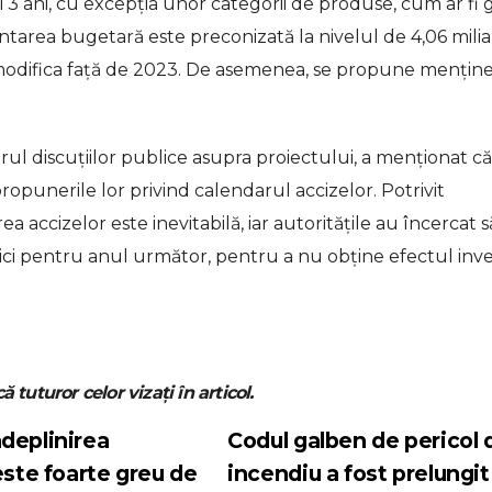
i 3 ani, cu excepția unor categorii de produse, cum ar fi 
entarea bugetară este preconizată la nivelul de 4,06 mili
va modifica față de 2023. De asemenea, se propune mențin
rul discuțiilor publice asupra proiectului, a menționat că
 propunerile lor privind calendarul accizelor. Potrivit
a accizelor este inevitabilă, iar autoritățile au încercat s
mici pentru anul următor, pentru a nu obține efectul inver
ă tuturor celor vizați în articol.
deplinirea
Codul galben de pericol 
este foarte greu de
incendiu a fost prelungi