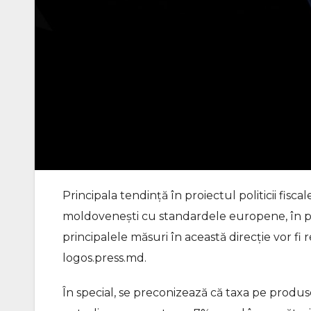
Principala tendință în proiectul politicii fisc
moldovenești cu standardele europene, în pri
principalele măsuri în această direcție vor fi r
logos.press.md.
În special, se preconizează că taxa pe produs