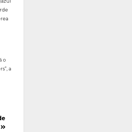
gazul
arde
erea
ă o
s”, a
de
t