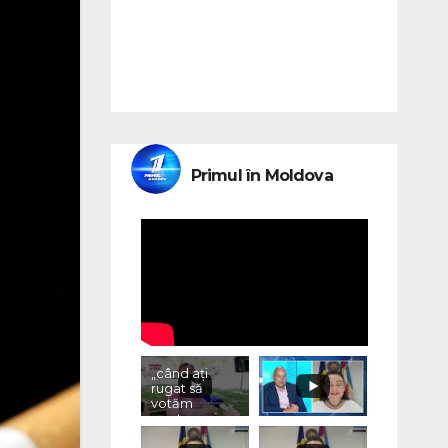
Primul în Moldova
„când ați
rugat să
votăm
pentru voi,
ce ați