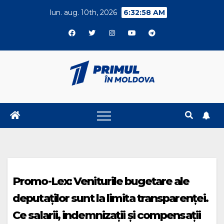
Skip
lun. aug. 10th, 2026
6:32:59 AM
to
content
Promo-Lex: Veniturile bugetare ale
deputaților sunt la limita transparenței.
Ce salarii, indemnizații și compensații