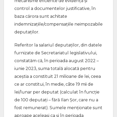
mecanisme eficiente de evidență și
control a documentelor justificative, în
baza cărora sunt achitate
indemnizațiile/compensațiile neimpozabile
deputaților.
Referitor la salariul deputaților, din datele
furnizate de Secretariatul legislativului,
constatăm că, în perioada august 2022 –
iunie 2023, suma totală alocată pentru
aceștia a constituit 21 milioane de lei, ceea
ce ar constitui, în medie, câte 19 mii de
lei/lunar per deputat (calculat în funcție
de 100 deputați – fără Ilan Șor, care nu a
fost remunerat). Sumele menționate sunt
aproape aceleași ca și în perioada