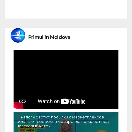
Primul în Moldova
налоги растут: посылки с маркетплейсов
облагают сбором, а моцарелла попадает под
налоговый каток