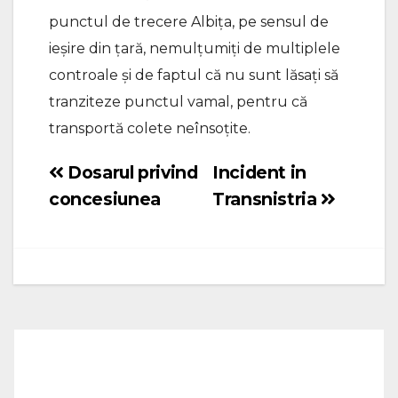
punctul de trecere Albița, pe sensul de
ieșire din țară, nemulțumiți de multiplele
controale și de faptul că nu sunt lăsați să
tranziteze punctul vamal, pentru că
transportă colete neînsoțite.
Dosarul privind
Incident in
Navigare
concesiunea
Transnistria
în
articole