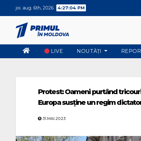
Skip
joi. aug. 6th, 2026
4:27:05 PM
to
content
LIVE
NOUTĂŢI
REPOR
Protest: Oameni purtând tricouri
Europa susține un regim dictatori
31.MAI.2023