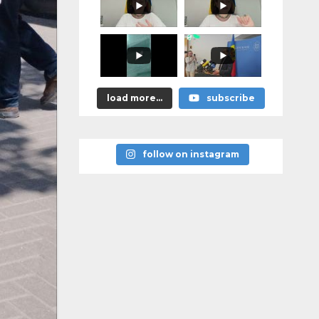
promis?"
load more...
subscribe
follow on instagram