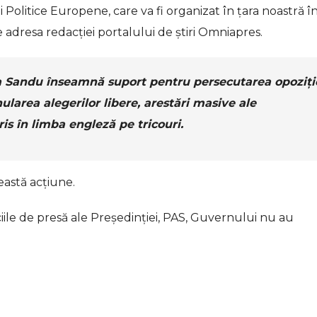
Politice Europene, care va fi organizat în țara noastră î
e adresa redacției portalului de știri Omniapres.
a Sandu înseamnă suport pentru persecutarea opoziți
larea alegerilor libere, arestări masive ale
cris în limba engleză pe tricouri.
eastă acțiune.
iciile de presă ale Președinției, PAS, Guvernului nu au