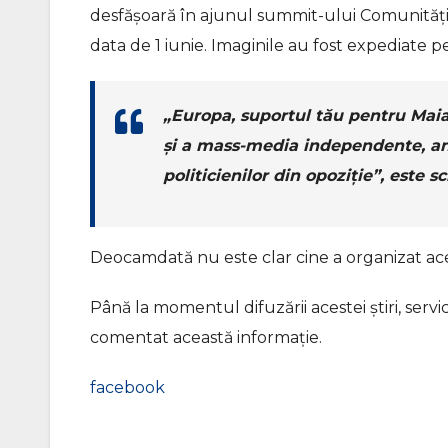
desfășoară în ajunul summit-ului Comunității 
data de 1 iunie. Imaginile au fost expediate p
„Europa, suportul tău pentru Mai
și a mass-media independente, anu
politicienilor din opoziție”, este s
Deocamdată nu este clar cine a organizat ac
Până la momentul difuzării acestei știri, serv
comentat această informație.
facebook