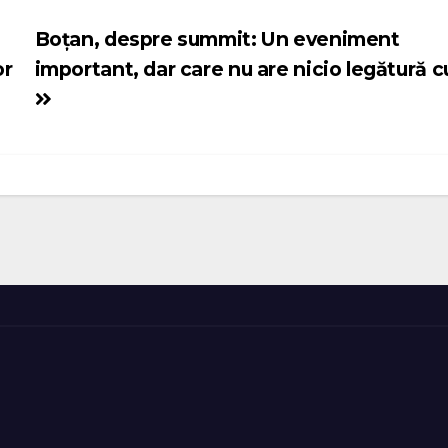
Boțan, despre summit: Un eveniment
or
important, dar care nu are nicio legătură 