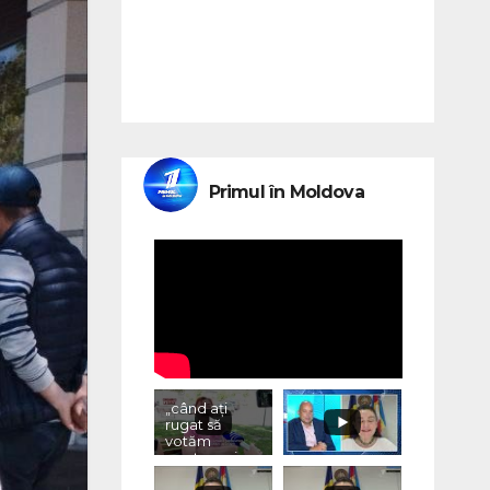
Primul în Moldova
„când ați
rugat să
votăm
pentru voi,
ce ați