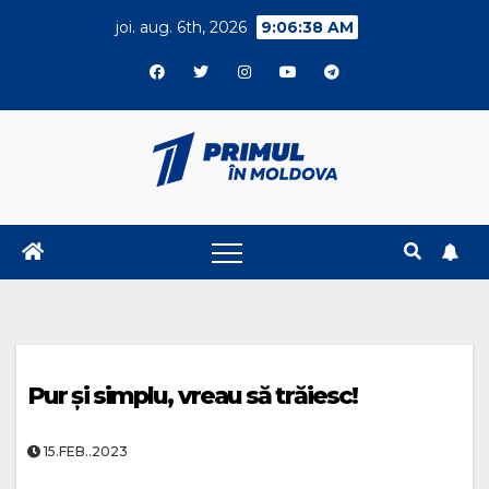
Skip
joi. aug. 6th, 2026
9:06:39 AM
to
content
Pur și simplu, vreau să trăiesc!
15.FEB..2023