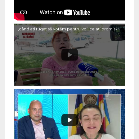
„când ați rugat să votăm pentru voi, ce ați promis?"