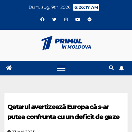
Skip
Dum. aug. 9th, 2026
6:26:18 AM
to
content
Qatarul avertizează Europa că s-ar
putea confrunta cu un deficit de gaze
23.MAI.2023