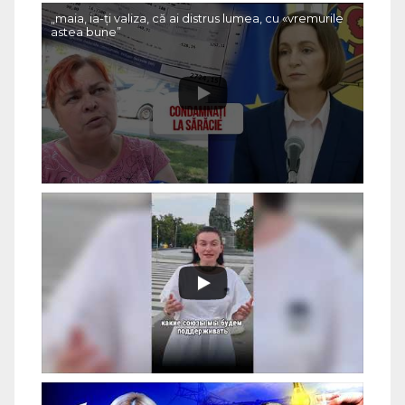
„maia, ia-ți valiza, că ai distrus lumea, cu «vremurile
astea bune”