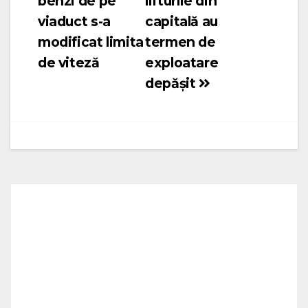
benzi de pe
lifturile din
în
viaduct s-a
capitală au
articole
modificat limita
termen de
de viteză
exploatare
depășit