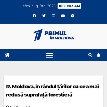
Skip
sâm. aug. 8th, 2026
10:20:04 AM
to
content
R. Moldova, în rândul țărilor cu cea mai
redusă suprafață forestieră
30.OCT..2023