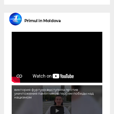
Primul în Moldova
виктория фуртунэ выступила против
уничтожения памятников героям победы над
нацизмом