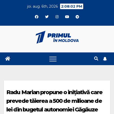
Skip
joi. aug. 6th, 2026
2:08:02 PM
to
content
Radu Marian propune o inițiativă care
prevede tăierea a 500 de milioane de
lei din bugetul autonomiei Găgăuze