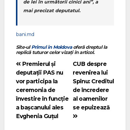
de lei în următorii cinici ani”, a
mai precizat deputatul.
bani.md
Site-ul
Primul in Moldova
oferă dreptul la
replică tuturor celor vizați în articol.
Premierul și
CUB despre
Navigare
deputații PAS nu
revenirea lui
în
vor participa la
Spînu: Creditul
articole
ceremonia de
de încredere
învestire în funcție
al oamenilor
a bașcanului ales
se epuizează
Evghenia Guțul