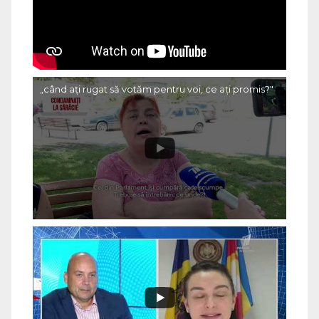
„când ați rugat să votăm pentru voi, ce ați promis?"