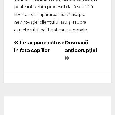
poate influența procesul dacă se află în
libertate, iar apărarea insistă asupra
nevinovăției clientului său și asupra
caracterului politic al cauzei penale.
Le-ar pune cătușe
Dușmanii
Navigare
în fața copiilor
anticorupției
în
articole