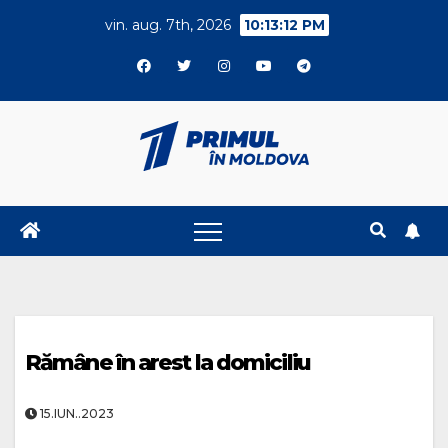
Skip
vin. aug. 7th, 2026
10:13:13 PM
to
content
Rămâne în arest la domiciliu
15.IUN..2023