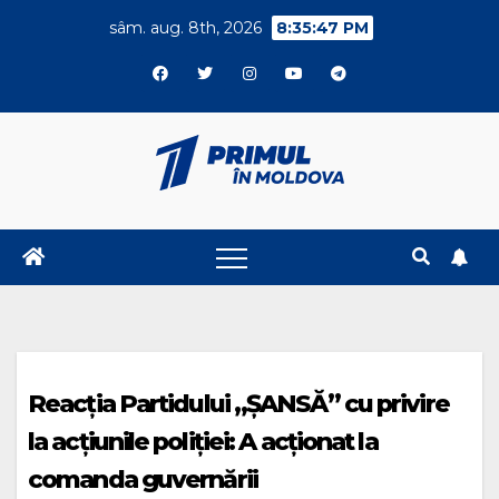
Skip
sâm. aug. 8th, 2026
8:35:48 PM
to
content
Reacția Partidului „ȘANSĂ” cu privire
la acțiunile poliției: A acționat la
comanda guvernării