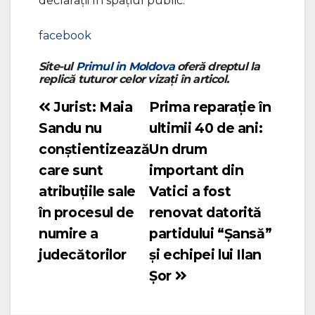
declarații în spațiul public.
facebook
Site-ul
Primul in Moldova
oferă dreptul la
replică tuturor celor vizați în articol.
Jurist: Maia
Prima reparație în
Navigare
Sandu nu
ultimii 40 de ani:
în
conștientizează
Un drum
articole
care sunt
important din
atribuțiile sale
Vatici a fost
în procesul de
renovat datorită
numire a
partidului “Șansă”
judecătorilor
și echipei lui Ilan
Șor