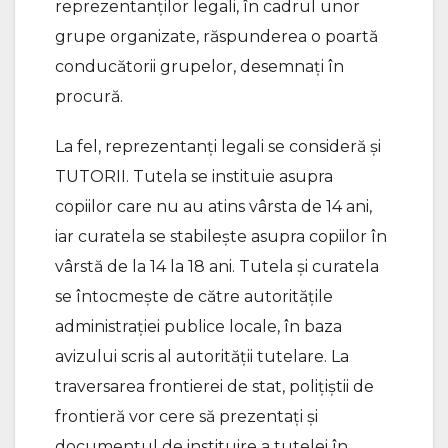
reprezentanţilor legali, în cadrul unor
grupe organizate, răspunderea o poartă
conducătorii grupelor, desemnaţi în
procură.
La fel, reprezentanţi legali se consideră şi
TUTORII. Tutela se instituie asupra
copiilor care nu au atins vârsta de 14 ani,
iar curatela se stabileşte asupra copiilor în
vârstă de la 14 la 18 ani. Tutela şi curatela
se întocmeşte de către autorităţile
administraţiei publice locale, în baza
avizului scris al autorităţii tutelare. La
traversarea frontierei de stat, poliţiştii de
frontieră vor cere să prezentaţi şi
documentul de instituire a tutelei în