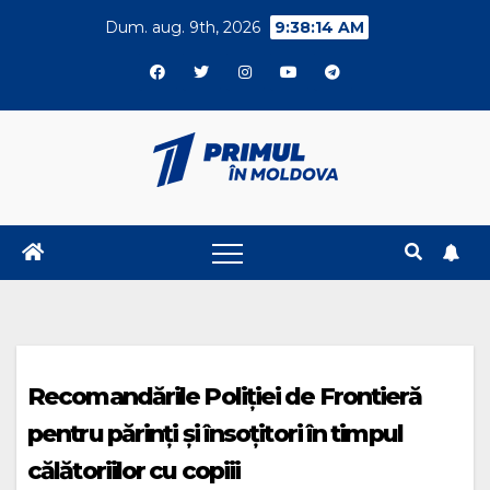
Skip
Dum. aug. 9th, 2026
9:38:15 AM
to
content
Recomandările Poliției de Frontieră
pentru părinți și însoțitori în timpul
călătoriilor cu copiii