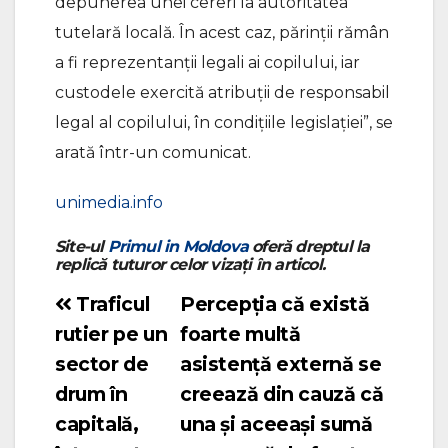
depunerea unei cereri la autoritatea
tutelară locală. În acest caz, părinții rămân
a fi reprezentanții legali ai copilului, iar
custodele exercită atribuții de responsabil
legal al copilului, în condițiile legislației”, se
arată într-un comunicat.
unimedia.info
Site-ul
Primul in Moldova
oferă dreptul la
replică tuturor celor vizați în articol.
Traficul
Percepția că există
Navigare
rutier pe un
foarte multă
în
sector de
asistență externă se
articole
drum în
creează din cauză că
capitală,
una și aceeași sumă