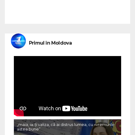
Primul în Moldova
„maia, ia-ți valiza, că ai distrus lumea, cu «vremurile
astea bune”