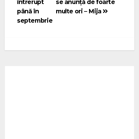
întrerupt
se anunță de foarte
până în
multe ori – Mija
septembrie