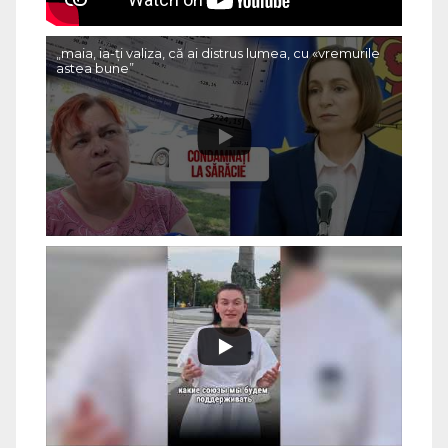
„maia, ia-ți valiza, că ai distrus lumea, cu «vremurile
astea bune”