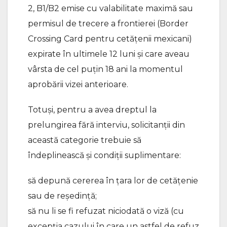
2, B1/B2 emise cu valabilitate maximă sau
permisul de trecere a frontierei (Border
Crossing Card pentru cetăţenii mexicani)
expirate în ultimele 12 luni şi care aveau
vârsta de cel puţin 18 ani la momentul
aprobării vizei anterioare.
Totuși, pentru a avea dreptul la
prelungirea fără interviu, solicitanții din
această categorie trebuie să
îndeplinească și condiții suplimentare:
să depună cererea în ţara lor de cetăţenie
sau de reşedinţă;
să nu li se fi refuzat niciodată o viză (cu
excepţia cazului în care un astfel de refuz