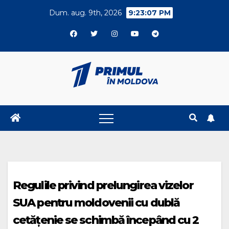
Skip
Dum. aug. 9th, 2026
9:23:07 PM
to
content
Regulile privind prelungirea vizelor
SUA pentru moldovenii cu dublă
cetățenie se schimbă începând cu 2