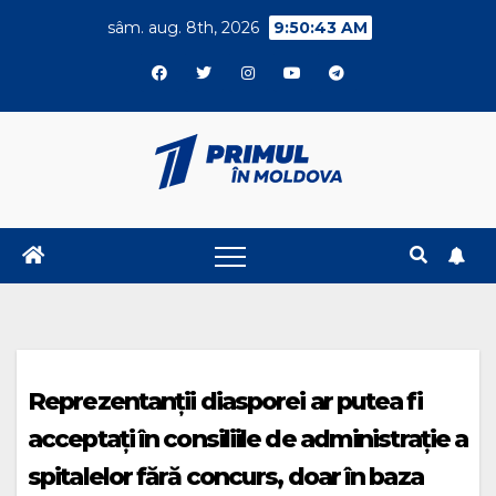
Skip
sâm. aug. 8th, 2026
9:50:43 AM
to
content
Reprezentanții diasporei ar putea fi
acceptați în consiliile de administrație a
spitalelor fără concurs, doar în baza