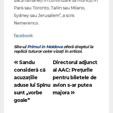
dacă rămâneți în continuare să munciți în
Paris sau Toronto, Tallin sau Milano,
Sydney sau Jerusalem”, a scris
Nemerenco.
facebook
Site-ul
Primul in Moldova
oferă dreptul la
replică tuturor celor vizați în articol.
Sandu
Directorul adjunct
Navigare
consideră că
al AAC: Prețurile
în
acuzațiile
pentru biletele de
articole
aduse lui Spînu
avion s-ar putea
sunt „vorbe
majora
goale”