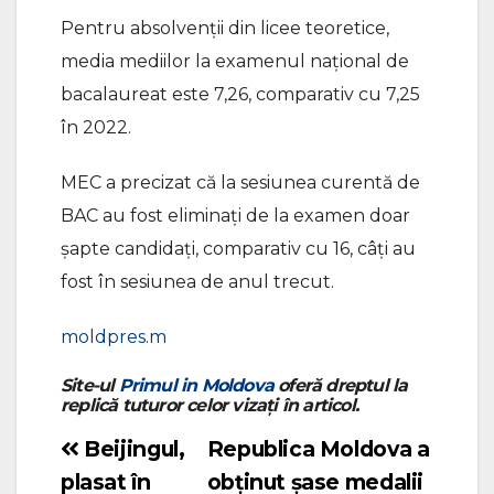
Pentru absolvenții din licee teoretice,
media mediilor la examenul național de
bacalaureat este 7,26, comparativ cu 7,25
în 2022.
MEC a precizat că la sesiunea curentă de
BAC au fost eliminați de la examen doar
șapte candidați, comparativ cu 16, câți au
fost în sesiunea de anul trecut.
moldpres.m
Site-ul
Primul in Moldova
oferă dreptul la
replică tuturor celor vizați în articol.
Beijingul,
Republica Moldova a
Navigare
plasat în
obținut șase medalii