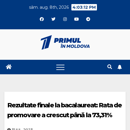
Skip
sâm. aug. 8th, 2026
4:03:12 PM
to
content
Rezultate finale la bacalaureat: Rata de
promovare a crescut până la 73,31%
31.IUL..2023