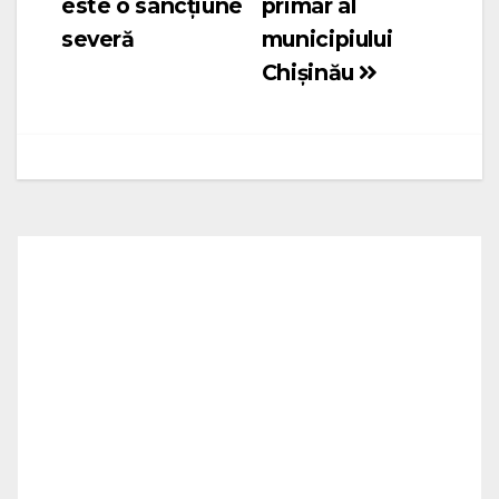
este o sancțiune
primar al
severă
municipiului
Chișinău