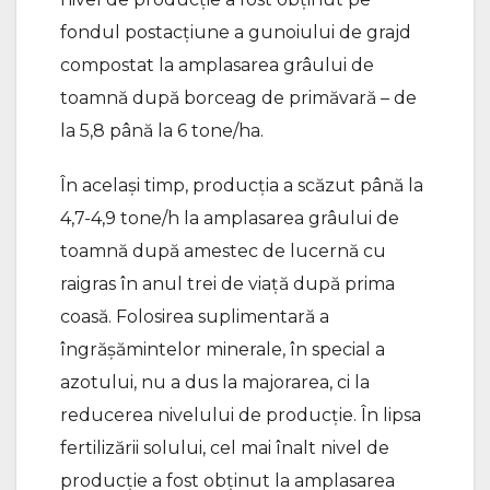
fondul postacțiune a gunoiului de grajd
compostat la amplasarea grâului de
toamnă după borceag de primăvară – de
la 5,8 până la 6 tone/ha.
În acelaşi timp, producția a scăzut până la
4,7-4,9 tone/h la amplasarea grâului de
toamnă după amestec de lucernă cu
raigras în anul trei de viață după prima
coasă. Folosirea suplimentară a
îngrășămintelor minerale, în special a
azotului, nu a dus la majorarea, ci la
reducerea nivelului de producție. În lipsa
fertilizării solului, cel mai înalt nivel de
producție a fost obținut la amplasarea