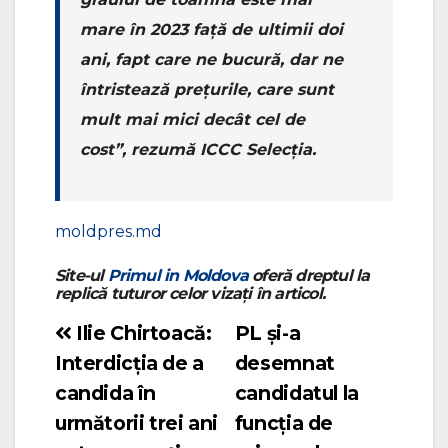
mare în 2023 față de ultimii doi
ani, fapt care ne bucură, dar ne
întristează prețurile, care sunt
mult mai mici decât cel de
cost”, rezumă ICCC Selecţia.
moldpres.md
Site-ul
Primul in Moldova
oferă dreptul la
replică tuturor celor vizați în articol.
Ilie Chirtoacă:
PL și-a
Navigare
Interdicția de a
desemnat
în
candida în
candidatul la
articole
următorii trei ani
funcția de