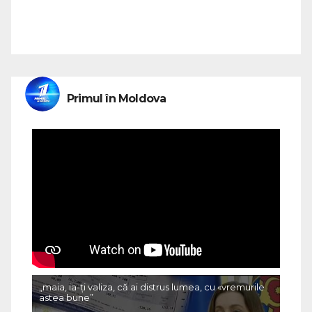
Primul în Moldova
„maia, ia-ți valiza, că ai distrus lumea, cu «vremurile
astea bune”