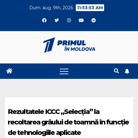
Skip
Dum. aug. 9th, 2026
11:53:54 AM
to
content
Rezultatele ICCC „Selecția” la
recoltarea grâului de toamnă în funcție
de tehnologiile aplicate