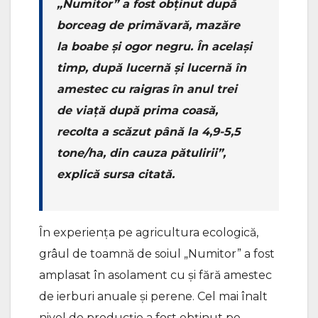
„Numitor” a fost obținut după
borceag de primăvară, mazăre
la boabe și ogor negru. În același
timp, după lucernă și lucernă în
amestec cu raigras în anul trei
de viață după prima coasă,
recolta a scăzut până la 4,9-5,5
tone/ha, din cauza pătulirii”,
explică sursa citată.
În experiența pe agricultura ecologică,
grâul de toamnă de soiul „Numitor” a fost
amplasat în asolament cu și fără amestec
de ierburi anuale și perene. Cel mai înalt
nivel de producție a fost obținut pe