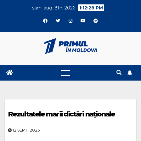
Skip
sâm. aug. 8th, 2026
1:12:29 PM
to
content
Rezultatele marii dictări naționale
12.SEPT..2023