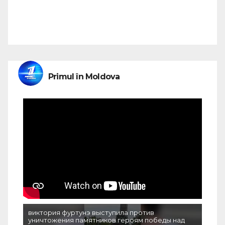
Primul în Moldova
виктория фуртунэ выступила против
уничтожения памятников героям победы над