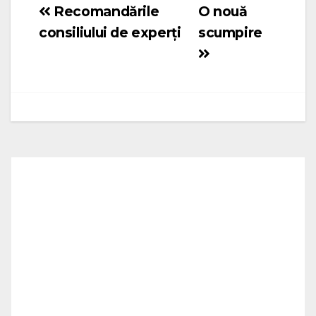
Recomandările
O nouă
Navigare
consiliului de experți
scumpire
în
articole