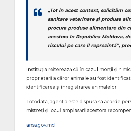
„Tot în acest context, solicităm ce
sanitare veterinare și produse ali
procura produse alimentare din ca
acestora în Republica Moldova, deo
riscului pe care îl reprezintă”, pr
Instituția reiterează că în cazul morții și nim
proprietarii a căror animale au fost identifica
identificarea şi înregistrarea animalelor.
Totodată, agenția este dispusă să acorde per
mistreți și locul amplasării acestora recomp
ansa.gov.md