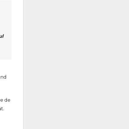
ul
vind
re de
t.