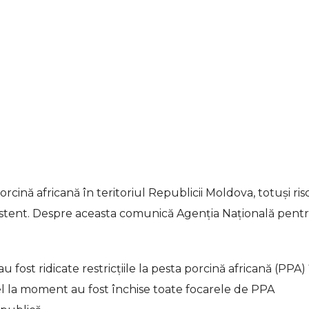
rcină africană în teritoriul Republicii Moldova, totuși ris
sistent. Despre aceasta comunică Agenția Națională pent
au fost ridicate restricțiile la pesta porcină africană (PPA) 
tfel la moment au fost închise toate focarele de PPA