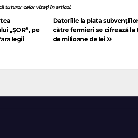
ă tuturor celor vizați în articol.
rtea
Datoriile la plata subvențiilo
ului „ȘOR”, pe
către fermieri se cifrează la
ara legii
de milioane de lei