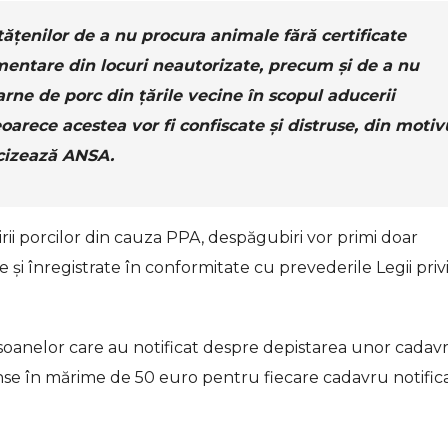
tățenilor de a nu procura animale fără certificate
mentare din locuri neautorizate, precum și de a nu
rne de porc din țările vecine în scopul aducerii
arece acestea vor fi confiscate și distruse, din motiv
ecizează ANSA.
icirii porcilor din cauza PPA, despăgubiri vor primi doar
te și înregistrate în conformitate cu prevederile Legii pri
soanelor care au notificat despre depistarea unor cadav
ense în mărime de 50 euro pentru fiecare cadavru notifica