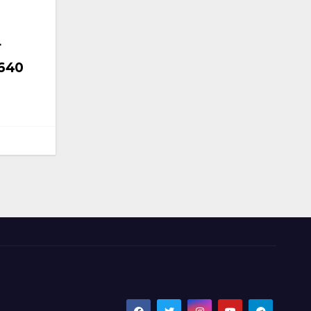
r
 640