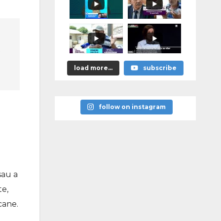
тофан в
роли
управдома
load more...
subscribe
follow on instagram
sau a
te,
cane.