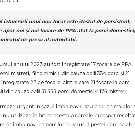
epublică.
ul izbucnirii unui nou focar este destul de persistent,
e apar noi și noi focare de PPA atât la porci domestici,
unicatul de presă al autorității.
rsul anului 2023 au fost înregistrate 17 focare de PPA,
rcii mistreți, fiind nimiciți din cauza bolii 334 porci și 21
înregistrate 27 de focare, dintre care 21 focare la porcii
ciți din cauza bolii 31 333 porci domestici și 176 mistreți.
ormeze urgent în cazul îmbolnăvirii sau pierii animalelor 
să nu utilizeze în hrana acestora cereale proaspăt recolta
ina îmbolnăvirea porcilor cu virusul pestei porcine afri