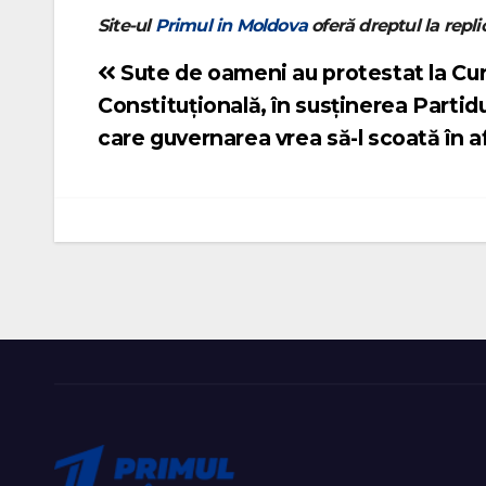
Site-ul
Primul in Moldova
oferă dreptul la replic
Sute de oameni au protestat la Cu
Navigare
Constituțională, în susținerea Partid
în
care guvernarea vrea să-l scoată în af
articole