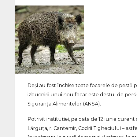
Deși au fost închise toate focarele de pestă po
izbucnirii unui nou focar este destul de per
Siguranța Alimentelor (ANSA).
Potrivit instituției, pe data de 12 iunie curent 
Lărguța, r. Cantemir, Codrii Tigheciului – as