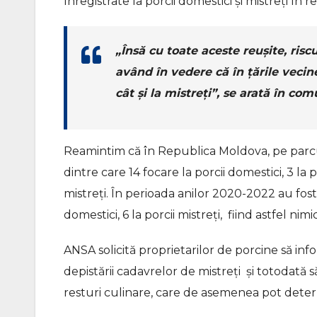
înregistrate la porcii domestici și mistreți în r
„Însă cu toate aceste reușite, risc
având în vedere că în țările vecin
cât și la mistreți”, se arată în com
Reamintim că în Republica Moldova, pe parcu
dintre care 14 focare la porcii domestici, 3 la po
mistreți. În perioada anilor 2020-2022 au fost 
domestici, 6 la porcii mistreți, fiind astfel nimi
ANSA solicită proprietarilor de porcine să inf
depistării cadavrelor de mistreți și totodată 
resturi culinare, care de asemenea pot determ