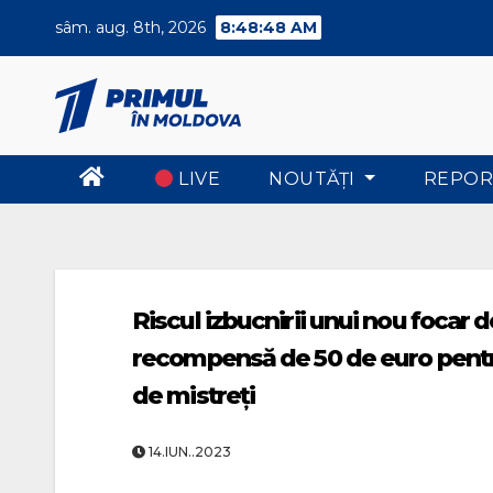
Skip
sâm. aug. 8th, 2026
8:48:49 AM
to
content
LIVE
NOUTĂŢI
REPOR
Riscul izbucnirii unui nou focar
recompensă de 50 de euro pentr
de mistreți
14.IUN..2023