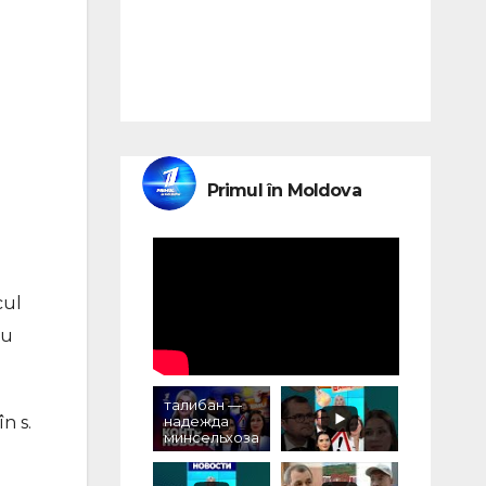
Primul în Moldova
cul
ru
талибан —
în s.
надежда
минсельхоза
, налог на
моцареллу,