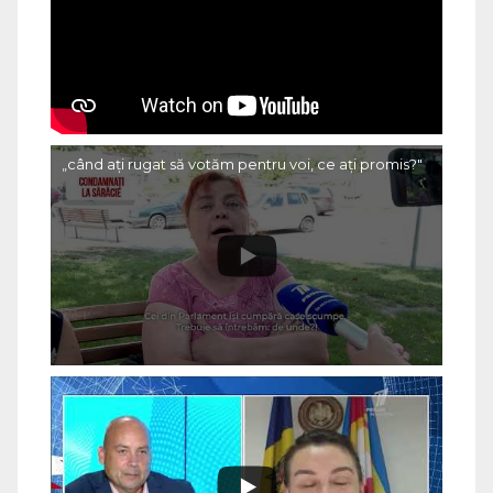
„când ați rugat să votăm pentru voi, ce ați promis?"