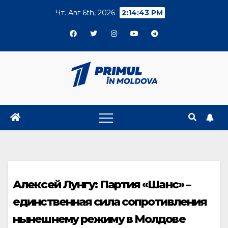
Skip
Чт. Авг 6th, 2026
2:14:44 PM
to
content
Алексей Лунгу: Партия «Шанс» –
единственная сила сопротивления
нынешнему режиму в Молдове