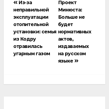
Из-за
Проект
Навигация
неправильной
Минюста:
по
эксплуатации
Больше не
записям
отопительной
будет
установки: семья
нормативных
из Кодру
актов,
отравилась
издаваемых
угарным газом
на русском
языке