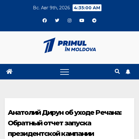
Skip
Вс. Авг 9th, 2026
4:35:01 AM
to
content
Анатолий Дирун об уходе Речана:
Обратный отчет запуска
президентской кампании