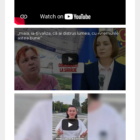
„maia, ia-ți valiza, că ai distrus lumea, cu «vremurile
astea bune”