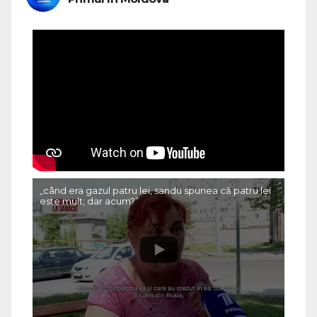
„când era gazul patru lei, sandu spunea că patru lei
este mult, dar acum?”