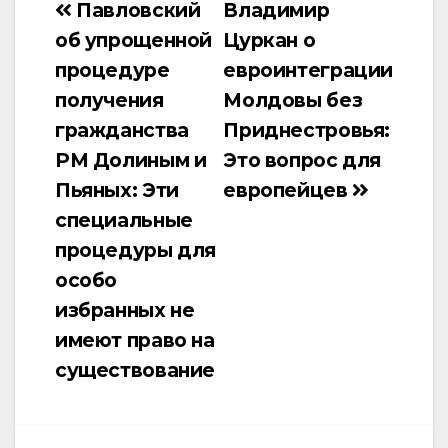
Павловский
Владимир
Навигация
об упрощенной
Цуркан о
по
процедуре
евроинтеграции
записям
получения
Молдовы без
гражданства
Приднестровья:
РМ Долиным и
Это вопрос для
Пьяных: Эти
европейцев
специальные
процедуры для
особо
избранных не
имеют право на
существование