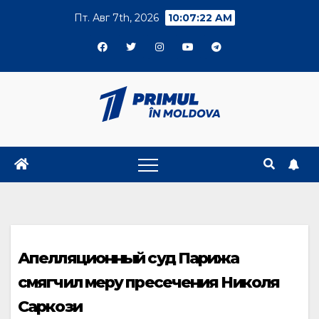
Skip
Пт. Авг 7th, 2026
10:07:23 AM
to
content
Апелляционный суд Парижа
смягчил меру пресечения Николя
Саркози