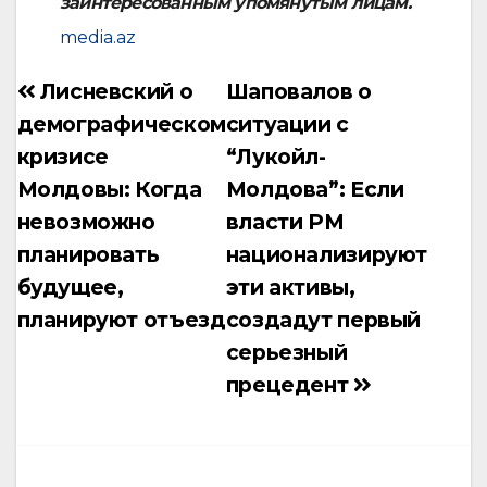
заинтересованным упомянутым лицам.
media.az
Лисневский о
Шаповалов о
Навигация
демографическом
ситуации с
по
кризисе
“Лукойл-
записям
Молдовы: Когда
Молдова”: Если
невозможно
власти РМ
планировать
национализируют
будущее,
эти активы,
планируют отъезд
создадут первый
серьезный
прецедент