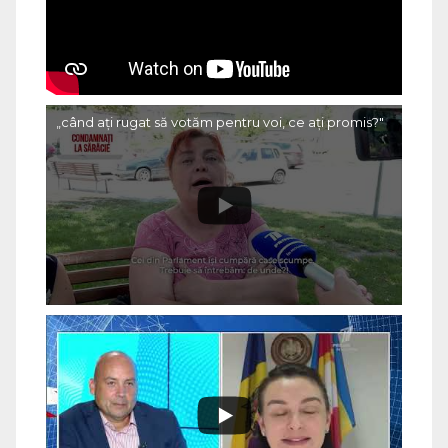
„când ați rugat să votăm pentru voi, ce ați promis?"