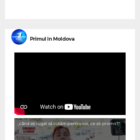
Primul în Moldova
„când ați rugat să votăm pentru voi, ce ați promis?"