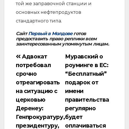
той же заправочной станции и
основных нефтепродуктов
стандартного типа.
Сайт
Первый в Молдове
готов
предоставить право реплики всем
заинтересованным упомянутым лицам.
Адвокат
Муравский о
Навигация
потребовал
роуминге в ЕС:
по
срочно
“Бесплатный”
записям
отреагировать
подарок от
на ситуацию с
имени
церковью
правительства
Деренеу:
регулярно
Генпрокуратуру,
будет
президентуру,
оплачиваться