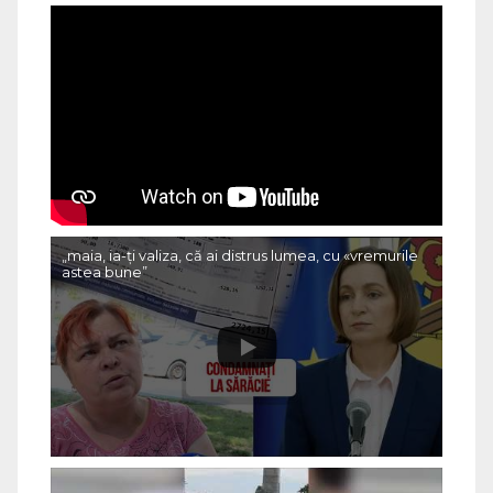
„maia, ia-ți valiza, că ai distrus lumea, cu «vremurile
astea bune”