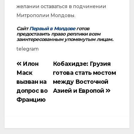
желании оставаться в подчинении
Митрополии Молдовы.
Сайт
Первый в Молдове
готов
предоставить право реплики всем
заинтересованным упомянутым лицам.
telegram
Илон
Кобахидзе: Грузия
Навигация
Маск
готова стать мостом
по
вызван на
между Восточной
записям
допрос во
Азией и Европой
Францию