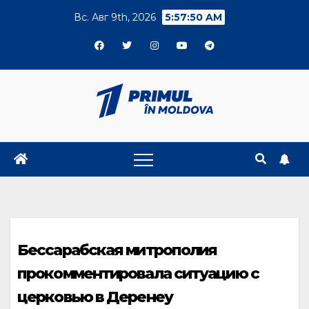
Skip
Вс. Авг 9th, 2026
5:57:50 AM
to
content
Бессарабская митрополия
прокомментировала ситуацию с
церковью в Деренеу