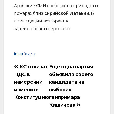
Арабские СМИ сообщают о природных
пожарах близ
сирийской Латакии
. В
ликвидации возгорания
задействованы вертолеты.
interfax.ru
КС отказал
Еще одна партия
Навигация
ПДС в
объявила своего
по
намерении
кандидата на
записям
изменить
выборах
Конституцию
генпримара
Кишинева