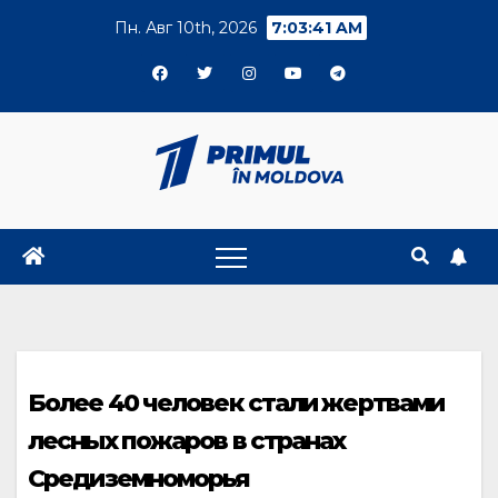
Skip
Пн. Авг 10th, 2026
7:03:41 AM
to
content
Более 40 человек стали жертвами
лесных пожаров в странах
Средиземноморья