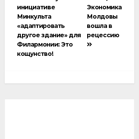
инициативе
Экономика
по
Минкульта
Молдовы
записям
«адаптировать
вошла в
другое здание» для
рецессию
Филармонии: Это
кощунство!