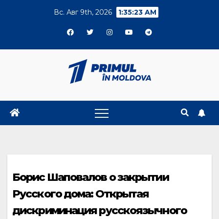
Skip
Вс. Авг 9th, 2026
1:35:24 AM
to
content
Борис Шаповалов о закрытии
Русского дома: Открытая
дискриминация русскоязычного