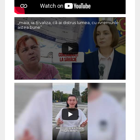
„maia, ia-ți valiza, că ai distrus lumea, cu «vremurile
astea bune”