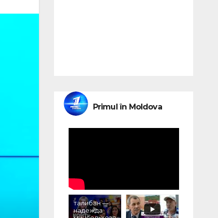
Primul în Moldova
талибан —
надежда
минсельхоза