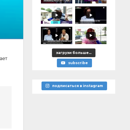
, налог на
моцареллу,
тофан в
роли
управдома
загрузи больше...
ает
subscribe
подписаться в instagram