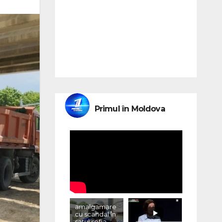
Primul în Moldova
amalgamare
cu scandal în
satul sofia