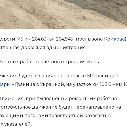
ороги М5 км 264,63-км 264,945 (мост в зоне
Крикова
)
рственная дорожная администрация.
нтных работ пролетного строения моста.
ижение будет ограничено на трассе М1 Граница с
сары
– Граница с Украиной, на участке км 103,0 – км 10
движения, при выполнении ремонтных работ на
автомобильное движение будет перенаправлено на
вующими погонами транспортной развязки, с
 указателей.