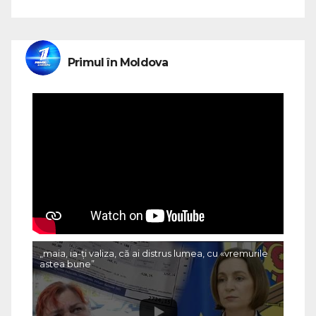
Primul în Moldova
„maia, ia-ți valiza, că ai distrus lumea, cu «vremurile
astea bune”