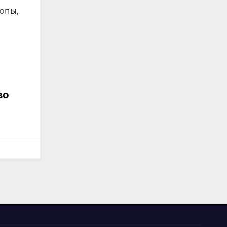
опы,
во