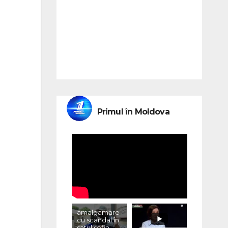
Primul în Moldova
amalgamare
cu scandal în
satul sofia