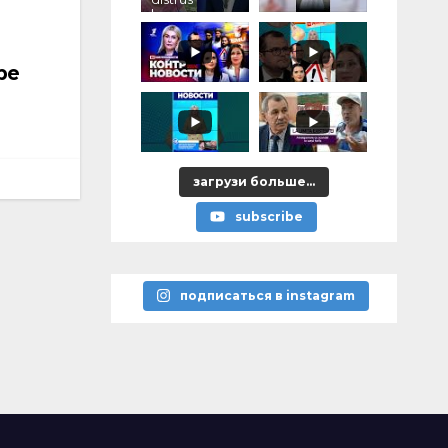
lumea, cu
«vremurile
astea bune”
ре
загрузи больше...
subscribe
подписаться в instagram