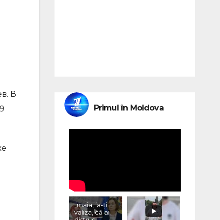
в. В
Primul în Moldova
9
же
„maia, ia-ți
valiza, că ai
distrus