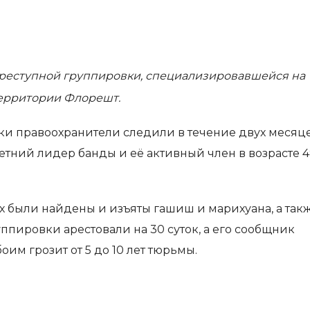
реступной группировки, специализировавшейся на
ерритории Флорешт.
ки правоохранители следили в течение двух месяце
етний лидер банды и её активный член в возрасте 4
 были найдены и изъяты гашиш и марихуана, а так
уппировки арестовали на 30 суток, а его сообщник
им грозит от 5 до 10 лет тюрьмы.