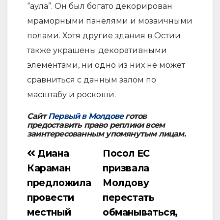
“аула”. Он был богато декорирован
мраморными панелями и мозаичными
полами. Хотя другие здания в Остии
также украшены декоративными
элементами, ни одно из них не может
сравниться с данным залом по
масштабу и роскоши.
Сайт
Первый в Молдове
готов
предоставить право реплики всем
заинтересованным упомянутым лицам.
Диана
Посол ЕС
Навигация
Караман
призвала
по
предложила
Молдову
записям
провести
перестать
местный
обманываться,