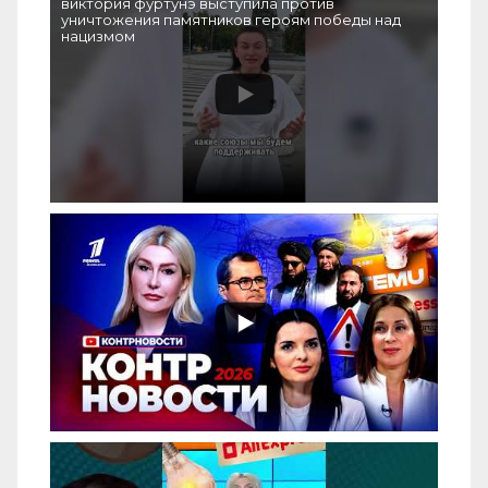
виктория фуртунэ выступила против
уничтожения памятников героям победы над
нацизмом