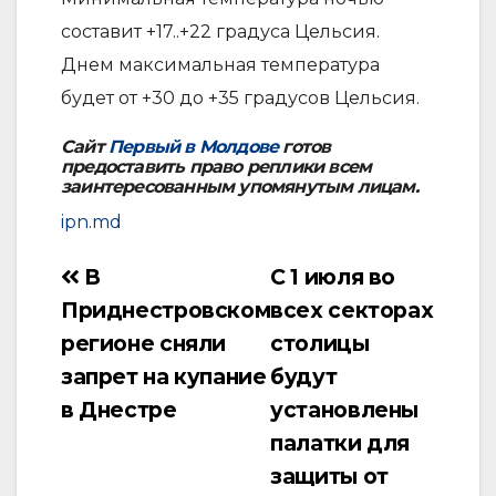
составит +17..+22 градуса Цельсия.
Днем максимальная температура
будет от +30 до +35 градусов Цельсия.
Сайт
Первый в Молдове
готов
предоставить право реплики всем
заинтересованным упомянутым лицам.
ipn.md
В
С 1 июля во
Навигация
Приднестровском
всех секторах
по
регионе сняли
столицы
записям
запрет на купание
будут
в Днестре
установлены
палатки для
защиты от