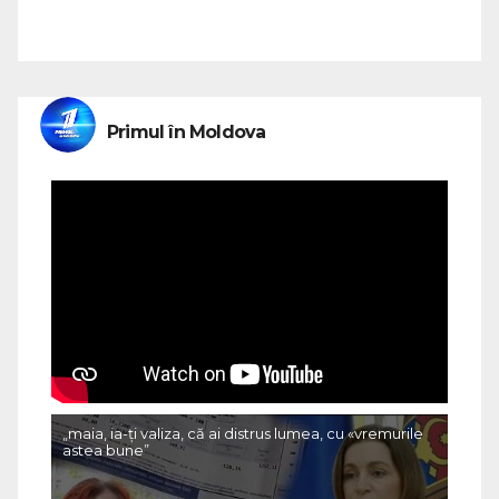
Primul în Moldova
„maia, ia-ți valiza, că ai distrus lumea, cu «vremurile
astea bune”